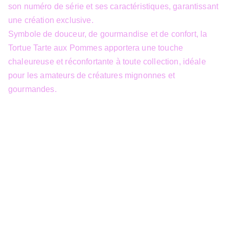
son numéro de série et ses caractéristiques, garantissant
une création exclusive.
Symbole de douceur, de gourmandise et de confort, la
Tortue Tarte aux Pommes apportera une touche
chaleureuse et réconfortante à toute collection, idéale
pour les amateurs de créatures mignonnes et
gourmandes.
info@3dfantasy.be
Concept et design protégés – © 
JTech&Plume / 3D Fantasy. Toute 
reproduction partielle 