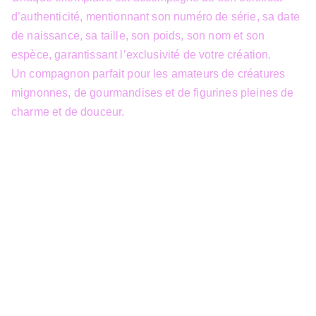
d’authenticité, mentionnant son numéro de série, sa date
de naissance, sa taille, son poids, son nom et son
espèce, garantissant l’exclusivité de votre création.
Un compagnon parfait pour les amateurs de créatures
mignonnes, de gourmandises et de figurines pleines de
charme et de douceur.
info@3dfantasy.be
Concept et design protégés – © 
JTech&Plume / 3D Fantasy. Toute 
reproduction partielle 