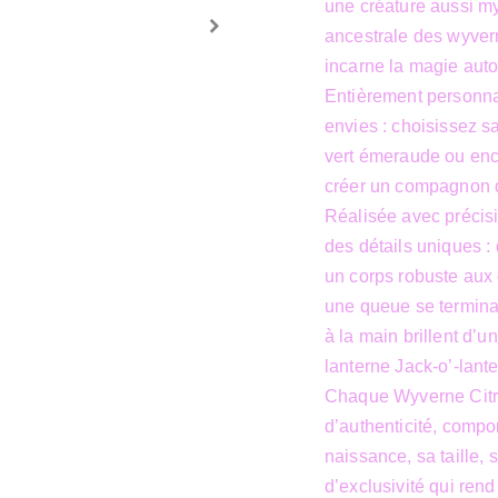
une créature aussi my
ancestrale des wyvernes
incarne la magie aut
Entièrement personna
envies : choisissez sa
vert émeraude ou enco
créer un compagnon 
Réalisée avec précisi
des détails uniques :
un corps robuste aux é
une queue se termina
à la main brillent d’
lanterne Jack-o’-lante
Chaque Wyverne Citro
d’authenticité, compo
naissance, sa taille,
d’exclusivité qui ren