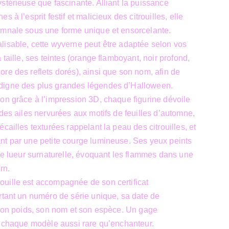
stérieuse que fascinante. Alliant la puissance
 à l’esprit festif et malicieux des citrouilles, elle
omnale sous une forme unique et ensorcelante.
lisable, cette wyverne peut être adaptée selon vos
 taille, ses teintes (orange flamboyant, noir profond,
re des reflets dorés), ainsi que son nom, afin de
digne des plus grandes légendes d’Halloween.
on grâce à l’impression 3D, chaque figurine dévoile
 des ailes nervurées aux motifs de feuilles d’automne,
cailles texturées rappelant la peau des citrouilles, et
nt par une petite courge lumineuse. Ses yeux peints
une lueur surnaturelle, évoquant les flammes dans une
rn.
uille est accompagnée de son certificat
rtant un numéro de série unique, sa date de
 son poids, son nom et son espèce. Un gage
d chaque modèle aussi rare qu’enchanteur.